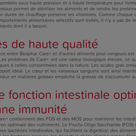
ssemblés sous haute pression et à haute température pour form
cessus permet de stériliser les aliments et de rendre les protéi
urte durée de chauffage préserve les vitamines. Comme chaque 
portements alimentaires sélectifs sont évités, il n'y a pas de re
iments dont il a besoin.
es de haute qualité
ce entre Beaphar Care+ et d'autres aliments pour rongeurs est 
 Les protéines de Care+ ont une valeur biologique élevée, ce qui
iques à celles consommées dans la nature. Les acides gras omé
pport idéal. Le cœur et les vaisseaux sanguins sont ainsi maint
teneur en matières grasses empêche la graisse de s'accumuler a
 fonction intestinale opt
nne immunité
are+ contiennent des FOS et des MOS pour maintenir les intest
ion optimale des nutriments. Le Fructo Oligo Saccharide (FOS) 
s bactéries intestinales, qui facilitent la digestion des alime