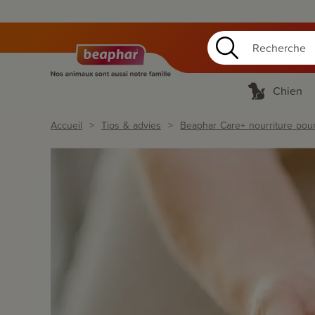
Chien
Accueil
Tips & advies
Beaphar Care+ nourriture pour 