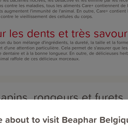
 les bactéries nocives, les désactive et les élimine par les fèce
ns contre les maladies, tous les aliments Care+ contiennent de 
its augmentent l'immunité de l'animal. En outre, Care+ contient 
contre le vieillissement des cellules du corps.
r les dents et très savou
ion du bon mélange d'ingrédients, la dureté, la taille et la for
et d'une attention particulière. Cela permet de s'assurer que les
e dentaire et à la bonne longueur. En outre, de délicieuses her
mal raffole de ces délicieux morceaux.
apins, rongeurs et furets
e about to visit Beaphar Belgiq