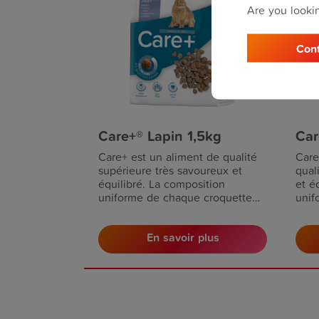
Are you lookin
Cont
Care+® Lapin 1,5kg
Car
Care+ est un aliment de qualité
Care
supérieure très savoureux et
qual
équilibré. La composition
et é
uniforme de chaque croquette
unif
prévient toute carence en
prév
substances nutritives. Pour des
subs
En savoir plus
lapins à partir de l'âge de 10
lapi
mois.