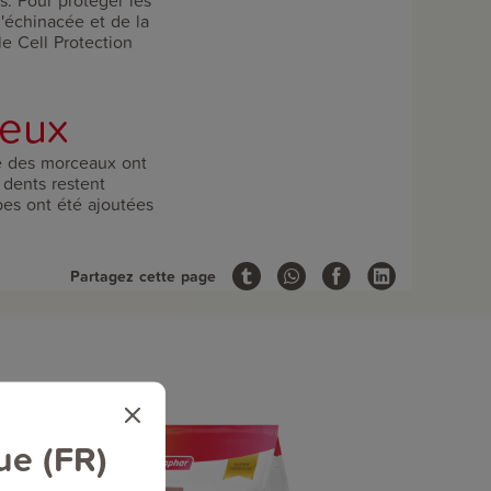
s. Pour protéger les
l'échinacée et de la
le Cell Protection
reux
me des morceaux ont
 dents restent
bes ont été ajoutées
Partagez cette page
ue (FR)