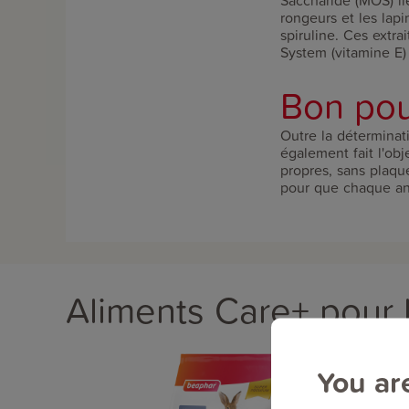
Saccharide (MOS) lie
rongeurs et les lapi
spiruline. Ces extra
System (vitamine E) 
Bon pou
Outre la déterminat
également fait l'obj
propres, sans plaqu
pour que chaque ani
Aliments Care+ pour l
You ar