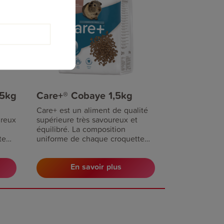
,5kg
Care+® Cobaye 1,5kg
Care+ est un aliment de qualité
ureux
supérieure très savoureux et
équilibré. La composition
te
uniforme de chaque croquette
prévient toute carence en
des
substances nutritives.
En savoir plus
ans.