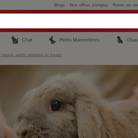
Blogs
Nos offres d’emploi
Points de ve
Chat
Petits Mammifères
Oise
lapins, petits animaux et furets