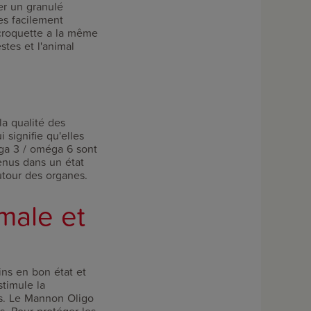
er un granulé
nes facilement
croquette a la même
stes et l'animal
la qualité des
 signifie qu'elles
ga 3 / oméga 6 sont
enus dans un état
utour des organes.
imale et
ins en bon état et
stimule la
nts. Le Mannon Oligo