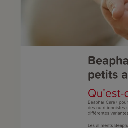
Beaphar
petits 
Qu'est-
Beaphar Care+ pour
des nutritionnistes
différentes variante
Les aliments Beapha