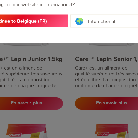
g for our website in International?
inue to Belgique (FR)
International
e+® Lapin Junior 1,5kg
Care+® Lapin Senior 1
+ est un aliment de
Care+ est un aliment de
ité supérieure très savoureux
qualité supérieure très savo
quilibré. La composition
et équilibré. La composition
orme de chaque croquette
uniforme de chaque croquet
ient toute carence en
prévient toute carence en
tances nutritives. Pour des
substances nutritives. Pour 
En savoir plus
En savoir plus
ns jusqu'à l'âge de 10 mois.
lapins à partir de l'âge de 6 