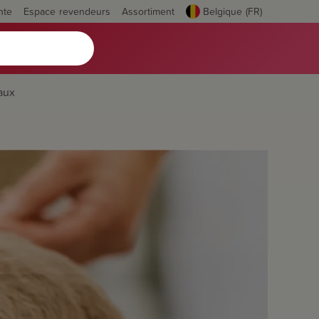
nte
Espace revendeurs
Assortiment
Belgique (FR)
aux