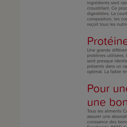
ingrédients sont ra
croustillant. Ce pro
digestibles. La co
composition, les com
reçoit tous les nutr
Protéin
Une grande différen
protéines utilisées.
sont presque ident
présents dans un ra
optimal. La faible 
Pour une
une bo
Tous les aliments C
assurer une absorpt
croissance des bonne