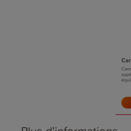
Car
Care
supé
équi
Plus d'informations