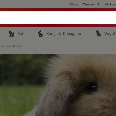
Blogs
Werken Bij
Verko
Kat
Konijn & Knaagdier
Vogel
 en richtlijnen