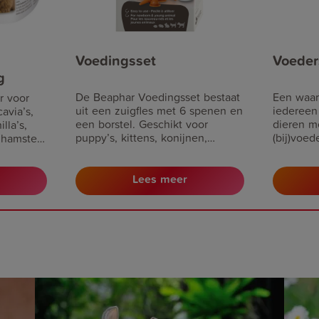
Voedingsset
Voeder
g
De Beaphar Voedingsset bestaat
Een waar
r voor
uit een zuigfles met 6 spenen en
iedereen
avia’s,
een borstel. Geschikt voor
dieren m
lla’s,
puppy’s, kittens, konijnen,
(bij)voed
 hamsters
knaagdieren en egels.
 als
lk,
Lees meer
oor
ieke