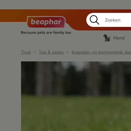
Hond
Thuis
Tips & advies
Knaagdier- en konijnenmelk: tips