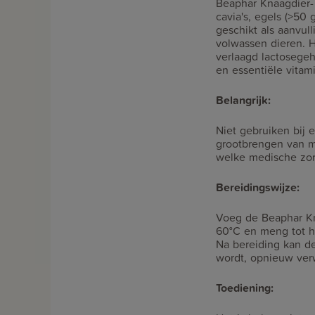
Beaphar Knaagdier-
cavia's, egels (>50 
geschikt als aanvul
volwassen dieren. H
verlaagd lactosegeh
en essentiële vitam
Belangrijk:
Niet gebruiken bij 
grootbrengen van m
welke medische zorg
Bereidingswijze:
Voeg de Beaphar Kn
60°C en meng tot he
Na bereiding kan d
wordt, opnieuw ver
Toediening: