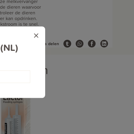
eze melkvervanger
an de dieren waarvoor
ntroleer de dieren
er kan opdrinken.
kstroom is te snel.
 (NL)
Deze pagina delen
aagdieren