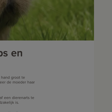
ps en
 hand groot te
neer de moeder haar
af een dierenarts te
akelijk is.