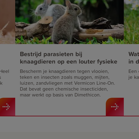
Bestrijd parasieten bij
Wat
knaagdieren op een louter fysieke
in 
wijze
 Heel
Bescherm je knaagdieren tegen vlooien,
Een 
s
teken en insecten zoals muggen, mijten,
je k
jk
luizen, zandvliegen met Vermicon Line-On.
Dat bevat geen chemische insecticiden,
maar werkt op basis van Dimethicon.