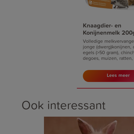
Knaagdier- en
Konijnenmelk 200
Volledige melkvervange
jonge (dwerg)konijnen, c
egels (>50 gram), chinchi
degoes, muizen, ratten,
en gerbils. Ook geschikt
aanvulling op moederme
Lees meer
tijdens het spenen en v
drachtige, zogende of z
dieren.
Ook interessant