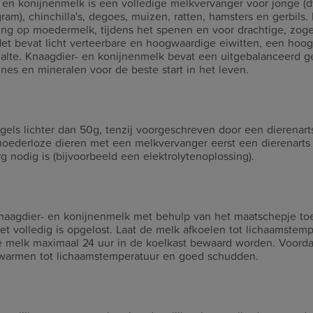
 en konijnenmelk is een volledige melkvervanger voor jonge (d
gram), chinchilla's, degoes, muizen, ratten, hamsters en gerbils
ling op moedermelk, tijdens het spenen en voor drachtige, zog
et bevat licht verteerbare en hoogwaardige eiwitten, een hoo
alte. Knaagdier- en konijnenmelk bevat een uitgebalanceerd g
ines en mineralen voor de beste start in het leven.
egels lichter dan 50g, tenzij voorgeschreven door een dierenart
oederloze dieren met een melkvervanger eerst een dierenarts
 nodig is (bijvoorbeeld een elektrolytenoplossing).
aagdier- en konijnenmelk met behulp van het maatschepje toe
t volledig is opgelost. Laat de melk afkoelen tot lichaamstemp
e melk maximaal 24 uur in de koelkast bewaard worden. Voord
warmen tot lichaamstemperatuur en goed schudden.