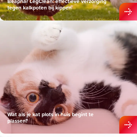
Beaphar LegClean: effectieve verzorging
tegen kalkpoten bij kippen
Wat als je kat plots in huis begint te
plassen?