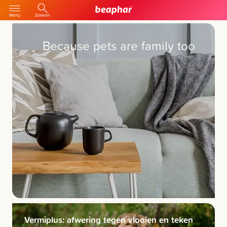
Menu
Zoeken
Because pets are family too
Vermiplus: afwering tegen vlooien en teken