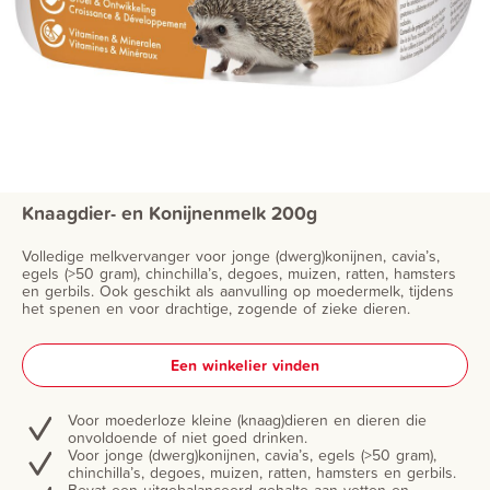
Knaagdier- en Konijnenmelk 200g
Volledige melkvervanger voor jonge (dwerg)konijnen, cavia’s,
egels (>50 gram), chinchilla’s, degoes, muizen, ratten, hamsters
en gerbils. Ook geschikt als aanvulling op moedermelk, tijdens
het spenen en voor drachtige, zogende of zieke dieren.
Een winkelier vinden
Voor moederloze kleine (knaag)dieren en dieren die
onvoldoende of niet goed drinken.
Voor jonge (dwerg)konijnen, cavia’s, egels (>50 gram),
chinchilla’s, degoes, muizen, ratten, hamsters en gerbils.
Bevat een uitgebalanceerd gehalte aan vetten en