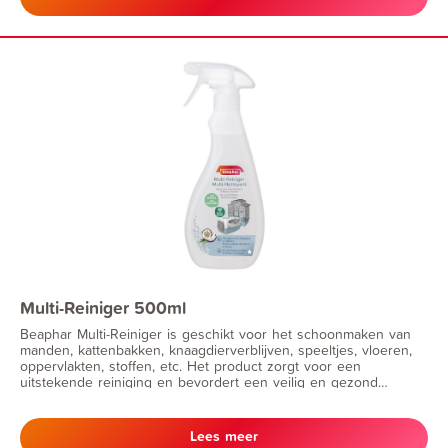
Multi-Reiniger 500ml
Beaphar Multi-Reiniger is geschikt voor het schoonmaken van
manden, kattenbakken, knaagdierverblijven, speeltjes, vloeren,
oppervlakten, stoffen, etc. Het product zorgt voor een
uitstekende reiniging en bevordert een veilig en gezond
omgevingsmicrobioom. Het product breekt organische resten
(zoals vuil of allergenen) snel af en laat een laagje probiotica
achter, die actief blijven tot lang na de schoonmaakbeurt.
Lees meer