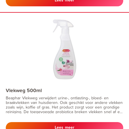
Vlekweg 500ml
Beaphar Vlekweg verwijdert urine-, ontlasting-, bloed- en
braakvlekken van huisdieren. Ook geschikt voor andere vlekken
zoals wijn, koffie of gras. Het product zorgt voor een grondige
reiniging. De toegevoegde probiotica breken vlekken snel af en
laten een laagje achter tegen toekomstige vervuilingen.
Hierdoor blijven tapijten, meubels, e.d. schoon en fris, wat een
positief effect heeft op het omgevingsmicrobioom.
Lees meer