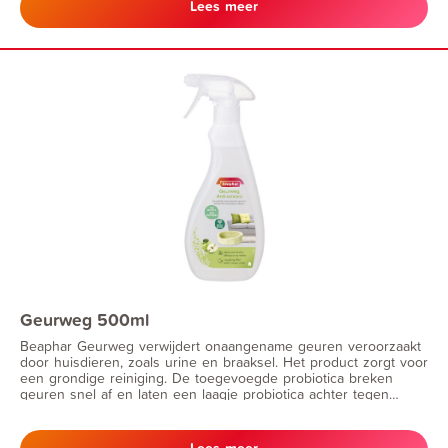
Lees meer
Geurweg 500ml
Beaphar Geurweg verwijdert onaangename geuren veroorzaakt
door huisdieren, zoals urine en braaksel. Het product zorgt voor
een grondige reiniging. De toegevoegde probiotica breken
geuren snel af en laten een laagje probiotica achter tegen
toekomstige vervuilingen. Hierdoor blijven tapijten, meubels, e.d.
schoon en fris, wat een positief effect heeft op het
omgevingsmicrobioom.
Lees meer