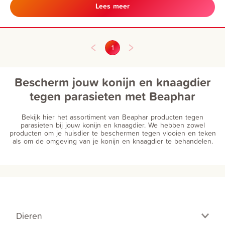
Tapijtspray heeft een nawerking van twee weken. Dit product
Lees meer
bevat geen chemische insecticiden.
1
Bescherm jouw konijn en knaagdier
tegen parasieten met Beaphar
Bekijk hier het assortiment van Beaphar producten tegen
parasieten bij jouw konijn en knaagdier. We hebben zowel
producten om je huisdier te beschermen tegen vlooien en teken
als om de omgeving van je konijn en knaagdier te behandelen.
Dieren