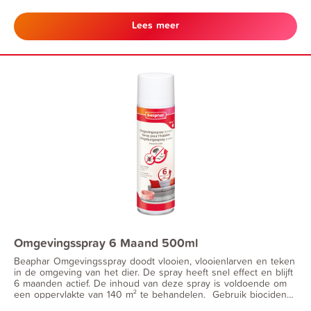
parasieten blokkeert. Zo kan jouw viervoeter ongestoord
ontdekken en spelen, zonder chemische insecticiden.
Lees meer
Omgevingsspray 6 Maand 500ml
Beaphar Omgevingsspray doodt vlooien, vlooienlarven en teken
in de omgeving van het dier. De spray heeft snel effect en blijft
6 maanden actief. De inhoud van deze spray is voldoende om
een oppervlakte van 140 m² te behandelen. Gebruik biociden
veilig. Lees voor gebruik de productinformatie en de