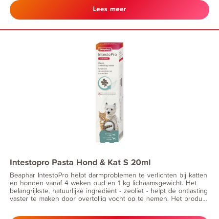
het versterken van de darmflora. IntestoPro is zeer geschikt
Lees meer
voor honden met wisselende of dunne ontlasting. Met handige
doseerspuit, voor rechtstreekse toediening in de bek.
Intestopro Pasta Hond & Kat S 20ml
Beaphar IntestoPro helpt darmproblemen te verlichten bij katten
en honden vanaf 4 weken oud en 1 kg lichaamsgewicht. Het
belangrijkste, natuurlijke ingrediënt - zeoliet - helpt de ontlasting
vaster te maken door overtollig vocht op te nemen. Het product
bevat ook aluminiumhydroxide en FOS en MOS, die bekend
staan om hun eigenschappen voor een goede darmwerking en