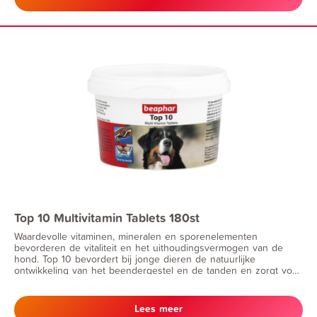
zeer geschikt voor katten en honden met wisselende of dunne
ontlasting. Mag ook gebruikt worden tijdens dracht en lactatie.
Top 10 Multivitamin Tablets 180st
Waardevolle vitaminen, mineralen en sporenelementen
bevorderen de vitaliteit en het uithoudingsvermogen van de
hond. Top 10 bevordert bij jonge dieren de natuurlijke
ontwikkeling van het beendergestel en de tanden en zorgt voor
een prachtige huid en stralende ogen. Bij oudere dieren zorgt
Top 10 voor het behoud van vitaliteit en souplesse.
Lees meer