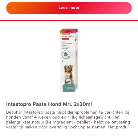
stijfheid. De pasta bevat glucosamine ter ondersteuning van
gezonde gewrichten. Dit helpt huisdieren soepel te bewegen
Lees meer
en een actief leven te leiden. Beaphar Flexifit® Pasta wordt
aanbevolen voor honden en katten die extra ondersteuning van
de gewrichten nodig hebben en/of ouder of zeer actief zijn.
Daarnaast is het een waardevolle aanvulling voor sport- &
werkhonden.
Intestopro Pasta Hond M/L 2x20ml
Beaphar IntestoPro pasta helpt darmproblemen te verlichten bij
honden vanaf 4 weken oud en > 1kg lichaamsgewicht. Het
belangrijkste natuurlijke ingrediënt - zeoliet - helpt de ontlasting
vaster te maken door overtollig vocht op te nemen. Het product
bevat ook aluminiumhydroxide en FOS en MOS, die bekend
staan om hun eigenschappen voor een goede darmwerking en