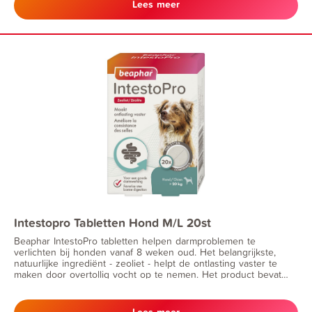
Lees meer
Beaphar Schapenvet natuurlijke ingrediënten bevat kan er
verschil tussen de producten zijn.
Intestopro Tabletten Hond M/L 20st
Beaphar IntestoPro tabletten helpen darmproblemen te
verlichten bij honden vanaf 8 weken oud. Het belangrijkste,
natuurlijke ingrediënt - zeoliet - helpt de ontlasting vaster te
maken door overtollig vocht op te nemen. Het product bevat
FOS en MOS, die bekend staan om hun eigenschappen voor
een goede darmwerking en het versterken van de darmflora.
IntestoPro is zeer geschikt voor honden met wisselende of
Lees meer