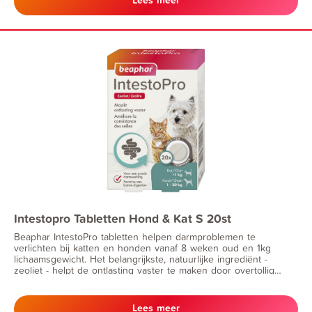
dunne ontlasting. mag ook gebruikt worden tijdens dracht en
lactatie.
Intestopro Tabletten Hond & Kat S 20st
Beaphar IntestoPro tabletten helpen darmproblemen te
verlichten bij katten en honden vanaf 8 weken oud en 1kg
lichaamsgewicht. Het belangrijkste, natuurlijke ingrediënt -
zeoliet - helpt de ontlasting vaster te maken door overtollig
vocht op te nemen. Het product bevat FOS en MOS, die
bekend staan om hun eigenschappen voor een goede
darmwerking en het versterken van de darmflora. IntestoPro is
Lees meer