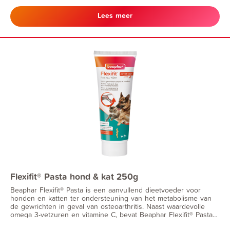
onderdeel van de dagelijkse verzorgingsroutine. CBD wordt
overwogen voor gebruik in verschillende dagelijkse situaties,
Lees meer
bijvoorbeeld: · Veranderingen in dagelijkse routines of omgeving
· Reacties op lawaai of een onbekende omgeving · Andere
situaties, zoals reizen of een nieuwe omgeving ·
Leeftijdsgebonden ontwikkelingen in gedrag of gewoonten
Flexifit® Pasta hond & kat 250g
Beaphar Flexifit® Pasta is een aanvullend dieetvoeder voor
honden en katten ter ondersteuning van het metabolisme van
de gewrichten in geval van osteoarthritis. Naast waardevolle
omega 3-vetzuren en vitamine C, bevat Beaphar Flexifit® Pasta
Vitamine E. Dit kan nuttig zijn voor honden die lijden aan