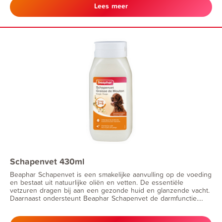
het versterken van de darmflora. IntestoPro is zeer geschikt
Lees meer
voor katten en honden met wisselende of dunne ontlasting.
Schapenvet 430ml
Beaphar Schapenvet is een smakelijke aanvulling op de voeding
en bestaat uit natuurlijke oliën en vetten. De essentiële
vetzuren dragen bij aan een gezonde huid en glanzende vacht.
Daarnaast ondersteunt Beaphar Schapenvet de darmfunctie.
Voor moeilijke eters is dit product ideaal, door een beetje
schapenvet door het voer te mengen, worden de brokken extra
aantrekkelijk en zullen zij ze niet meer laten staan. Omdat