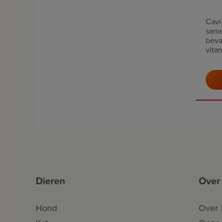
Cavi
same
beva
vita
staa
vita
Dieren
Over
Hond
Over 