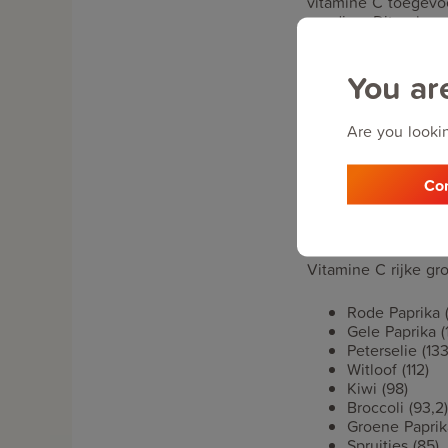
vitamine C toegevoe
voeding. Dit gebeur
cavia daadwerkelijk
You ar
Zelf vi
Are you lookin
Doordat vitamine C 
zorgen dat je cavia 
eerste kan je dit d
Con
aan te raden om hie
vlak van eten. Ook 
tegen die tijd nog 
Vitamine C rijke gro
Rode Paprika 
Gele Paprika (
Peterselie (133
Witloof (112)
Kiwi (98)
Broccoli (93,2)
Groene Paprik
Spruitjes (85)