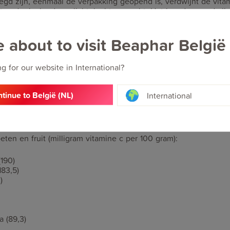
gd zijn, eenmaal de verpakking geopend is, verdwijnt de vitam
t onder invloed van licht, lucht en vocht. Het kan dus goed zij
 van het voer gaat eten, er al niet meer genoeg vitamine C inzi
e about to visit Beaphar België
tamine C geven
g for our website in International?
zo snel uit de voeding verdwijnt, is het sterk aan te raden om e
extra vitamine C naar binnen krijgt. Dit kan je op verschillend
oen door extra groenten en fruit te geven die veel vitamine C be
tinue to België (NL)
International
rmee al op jonge leeftijd te beginnen, aangezien cavia’s heel k
is het belangrijk om de groenten en fruit een paar uur later we
niet opgegeten zijn.
eten en fruit (milligram vitamine c per 100 gram):
(190)
183,5)
)
a (89,3)