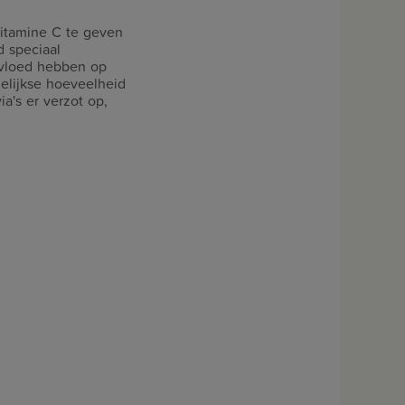
 vitamine C te geven
d speciaal
invloed hebben op
elijkse hoeveelheid
a's er verzot op,