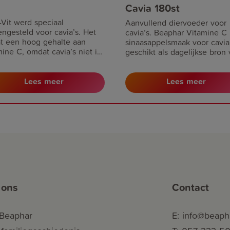
Cavia 180st
-Vit werd speciaal
Aanvullend diervoeder voor
ngesteld voor cavia’s. Het
cavia’s. Beaphar Vitamine C
t een hoog gehalte aan
sinaasappelsmaak voor cavia’
mine C, omdat cavia’s niet in
geschikt als dagelijkse bron
t zijn zelf voldoende
vitamine C.
mine C aan te maken.
Lees meer
Lees meer
 ons
Contact
Beaphar
E: info@beaph