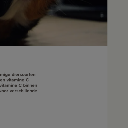
mmige diersoorten
een vitamine C
vitamine C binnen
voor verschillende