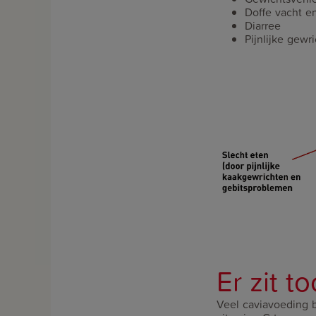
Doffe vacht e
Diarree
Pijnlijke gewr
Er zit t
Veel caviavoeding b