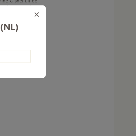
ine C snel uit de
n dat wanneer je
t.
 (NL)
r zelf nog voor te
e manieren doen. Als
vatten. Het is wel
ieskeurig zijn op
g te halen als deze