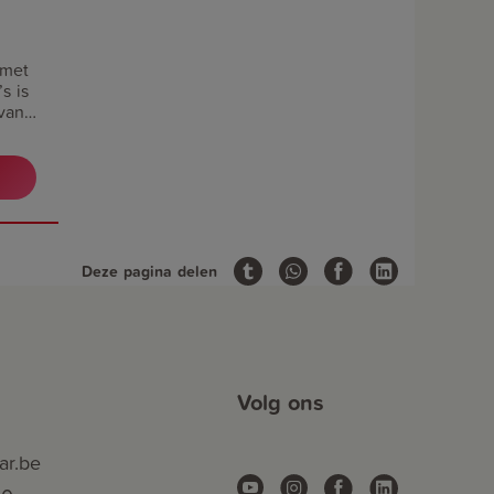
 met
s is
 van
Deze pagina delen
Volg ons
ar.be