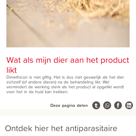
Wat als mijn dier aan het product
likt
Dimethicon is niet giftig. Het is dus niet gevaarlijk als het dier
zichzelf (of andere dieren) na de behandeling likt. Wel
vermindert de werking sterk als het product al opgelikt wordt
voor het in de huid kan trekken.
Deze pagina delen
Ontdek hier het antiparasitaire