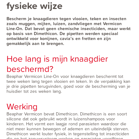
fysieke wijze
Bescherm je knaagdieren tegen vlooien, teken en insecten
zoals muggen, mijten, luizen, zandvliegen met Vermicon
Line-On. Dat bevat geen chemische insecticiden, maar werkt
op basis van Dimethicon. De pipetten werden speciaal
ontwikkeld voor konijnen, cavia’s en fretten en zijn
gemakkelijk aan te brengen.
Hoe lang is mijn knaagdier
beschermd?
Beaphar Vermicon Line-On voor knaagdieren beschermt tot
twee weken lang tegen vlooien en teken. In de verpakking kan
je drie pipetten terugvinden, goed voor de bescherming van je
huisdier tot zes weken lang.
Werking
Beaphar Vermicon bevat Dimethicon. Dimethicon is een soort
silicone dat ook gebruikt wordt in luizenshampoos voor
kinderen. Het vormt een laagje rond parasieten waardoor die
niet meer kunnen bewegen of ademen en uiteindelijk sterven.
Dimethicon werkt louter fysiek, in tegenstelling tot insecticiden
die op het zenuwsysteem werken en parasieten vergiftigen.